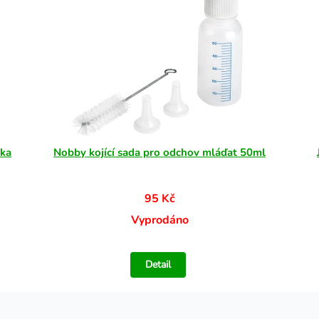
rka
Nobby kojící sada pro odchov mláďat 50ml
95 Kč
Vyprodáno
Detail