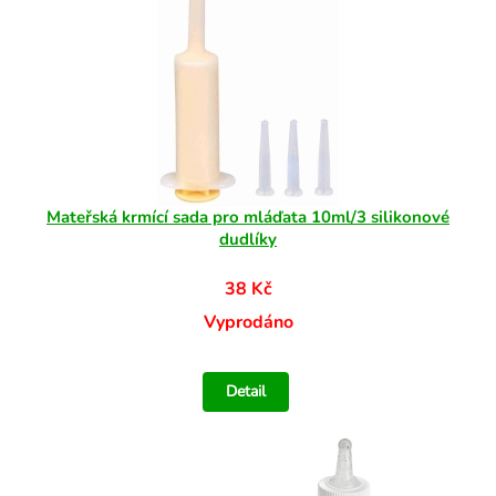
Mateřská krmící sada pro mláďata 10ml/3 silikonové
dudlíky
38 Kč
Vyprodáno
Detail