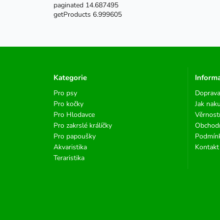
paginated 14.687495
getProducts 6.999605
Kategorie
Inform
Pro psy
Doprava
Pro kočky
Jak nak
Pro Hlodavce
Věrnost
Pro zakrslé králíčky
Obchod
Pro papoušky
Podmínk
Akvaristika
Kontakt
Teraristika