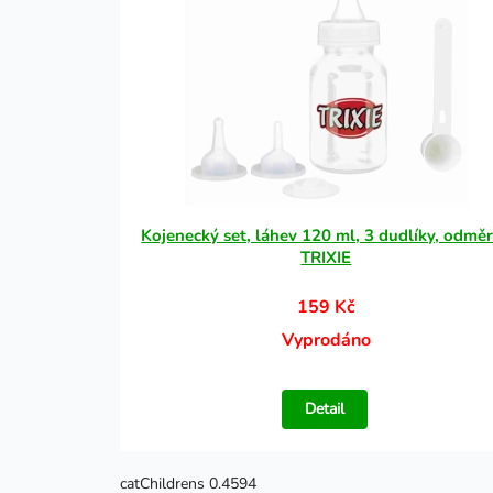
Kojenecký set, láhev 120 ml, 3 dudlíky, odmě
TRIXIE
159 Kč
Vyprodáno
Detail
catChildrens 0.4594