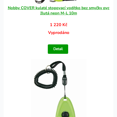
Nobby COVER kulaté stopovací vodítko bez smyčky pvc
žlutá neon M-L 10m
1 220 Kč
Vyprodáno
Detail