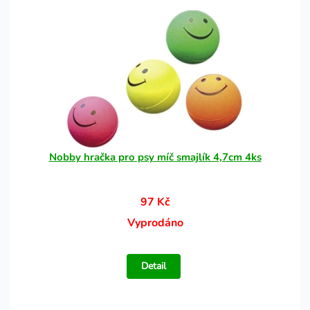
Nobby hračka pro psy míč smajlík 4,7cm 4ks
97 Kč
Vyprodáno
Detail