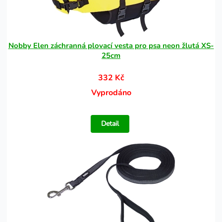
Nobby Elen záchranná plovací vesta pro psa neon žlutá XS-
25cm
332 Kč
Vyprodáno
Detail