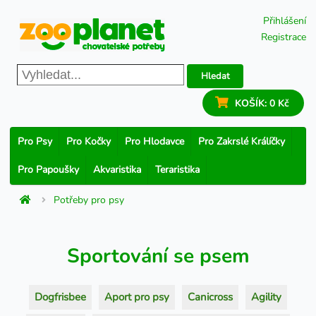
Přihlášení
Registrace
Hledat
KOŠÍK:
0 Kč
Pro Psy
Pro Kočky
Pro Hlodavce
Pro Zakrslé Králíčky
Pro Papoušky
Akvaristika
Teraristika
Potřeby pro psy
Sportování se psem
Dogfrisbee
Aport pro psy
Canicross
Agility