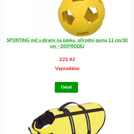
SPORTING míč s dírami na pásku, přírodní guma 11 cm/30
cm - DOPRODEJ
221 Kč
Vyprodáno
Detail