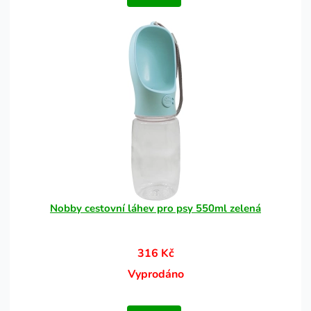
Nobby cestovní láhev pro psy 550ml zelená
316 Kč
Vyprodáno