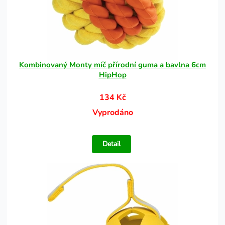
Kombinovaný Monty míč přírodní guma a bavlna 6cm
HipHop
134 Kč
Vyprodáno
Detail