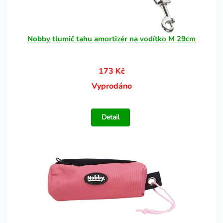
Nobby tlumič tahu amortizér na vodítko M 29cm
173 Kč
Vyprodáno
Detail