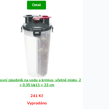
Detail
ovní zásobník na vodu a krmivo, včetně misky, 2
× 0.35 l/ø11 × 23 cm
241 Kč
Vyprodáno