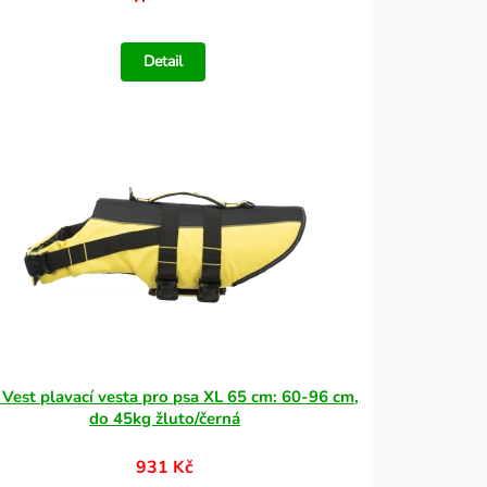
Detail
e Vest plavací vesta pro psa XL 65 cm: 60-96 cm,
do 45kg žluto/černá
931 Kč