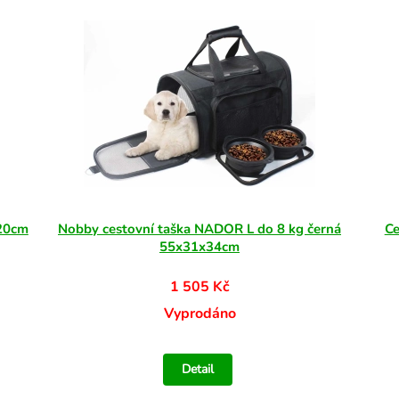
20cm
Nobby cestovní taška NADOR L do 8 kg černá
Ce
55x31x34cm
1 505 Kč
Vyprodáno
Detail