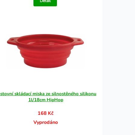
Detail
stovní skládací miska ze silnostěného silikonu
1l/18cm HipHop
168 Kč
Vyprodáno