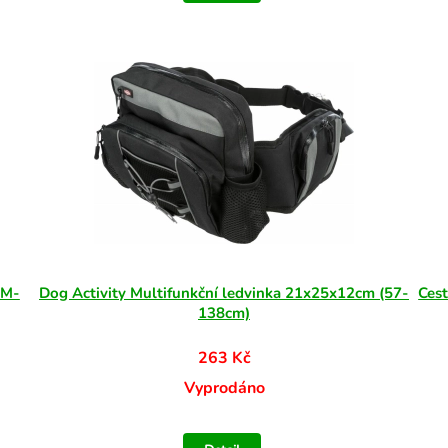
 M-
Dog Activity Multifunkční ledvinka 21x25x12cm (57-
Cest
138cm)
263 Kč
Vyprodáno