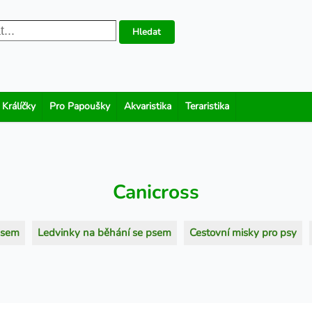
Hledat
 Králíčky
Pro Papoušky
Akvaristika
Teraristika
Canicross
psem
Ledvinky na běhání se psem
Cestovní misky pro psy