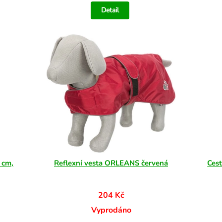
Detail
 cm,
Reflexní vesta ORLEANS červená
Cest
204 Kč
Vyprodáno