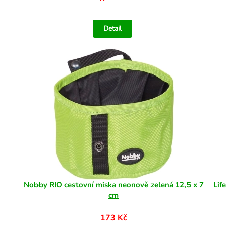
Detail
Nobby RIO cestovní miska neonově zelená 12,5 x 7
Lif
cm
173 Kč