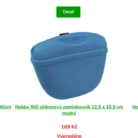
Detail
-40cm
Nobby RIO silikonový pamlskovník 12,5 x 10,5 cm
No
modrý
169 Kč
Vyprodáno