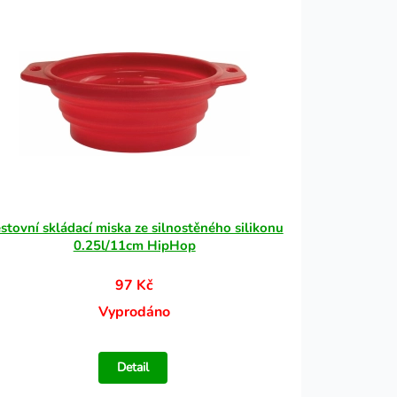
stovní skládací miska ze silnostěného silikonu
0.25l/11cm HipHop
97 Kč
Vyprodáno
Detail