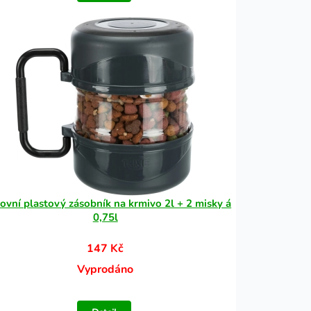
ovní plastový zásobník na krmivo 2l + 2 misky á
0,75l
147 Kč
Vyprodáno