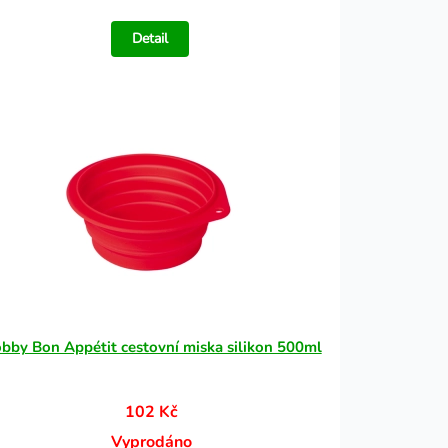
Detail
bby Bon Appétit cestovní miska silikon 500ml
102 Kč
Vyprodáno