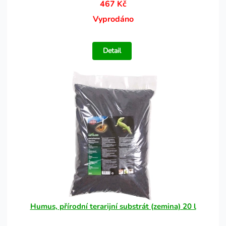
467 Kč
Vyprodáno
Detail
Humus, přírodní terarijní substrát (zemina) 20 l