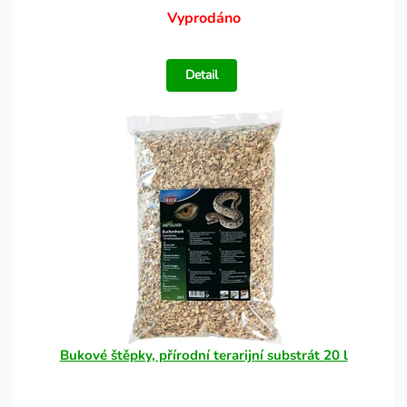
Vyprodáno
Detail
Bukové štěpky, přírodní terarijní substrát 20 l