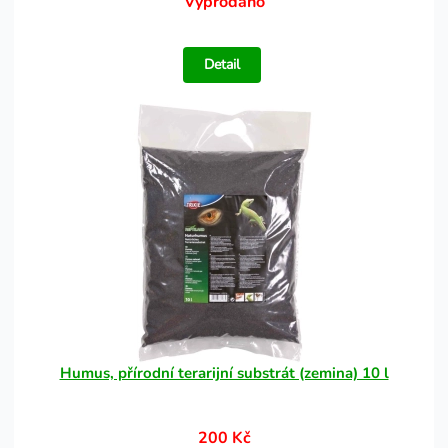
Vyprodáno
Detail
Humus, přírodní terarijní substrát (zemina) 10 l
200 Kč