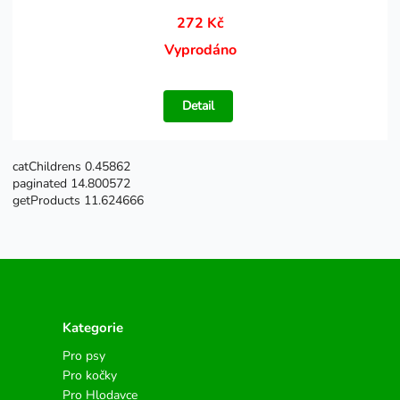
272 Kč
Vyprodáno
Detail
catChildrens 0.45862
paginated 14.800572
getProducts 11.624666
Kategorie
Pro psy
Pro kočky
Pro Hlodavce