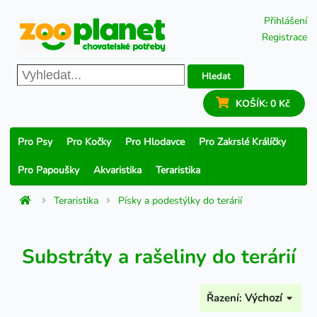
Přihlášení
Registrace
Hledat
KOŠÍK:
0 Kč
Pro Psy
Pro Kočky
Pro Hlodavce
Pro Zakrslé Králíčky
Pro Papoušky
Akvaristika
Teraristika
Teraristika
Písky a podestýlky do terárií
Substráty a rašeliny do terárií
Řazení:
Výchozí