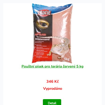
Pouštní písek pro terária červený 5 kg
346 Kč
Vyprodáno
Detail