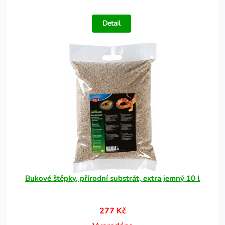
Detail
Bukové štěpky, přírodní substrát, extra jemný 10 l
277 Kč