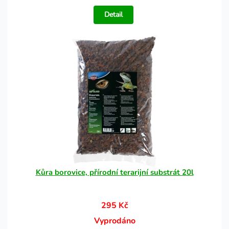
Detail
Kůra borovice, přírodní terarijní substrát 20l
295 Kč
Vyprodáno