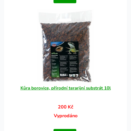
Kůra borovice, přírodní terarijní substrát 10l
200 Kč
Vyprodáno