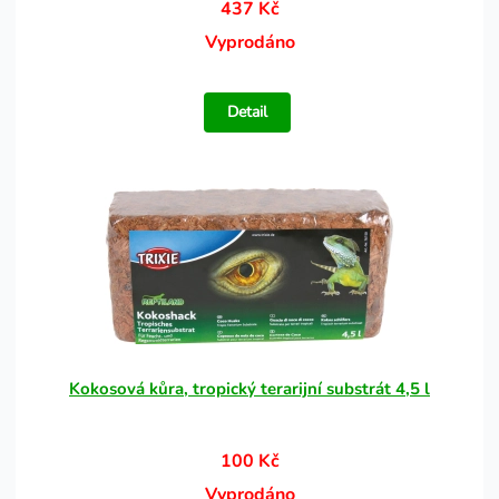
437 Kč
Vyprodáno
Detail
Kokosová kůra, tropický terarijní substrát 4,5 l
100 Kč
Vyprodáno