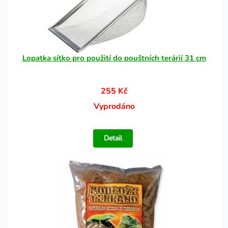
Lopatka sítko pro použití do pouštních terárií 31 cm
255 Kč
Vyprodáno
Detail