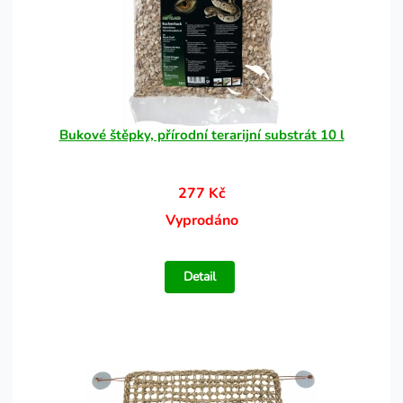
Bukové štěpky, přírodní terarijní substrát 10 l
277 Kč
Vyprodáno
Detail