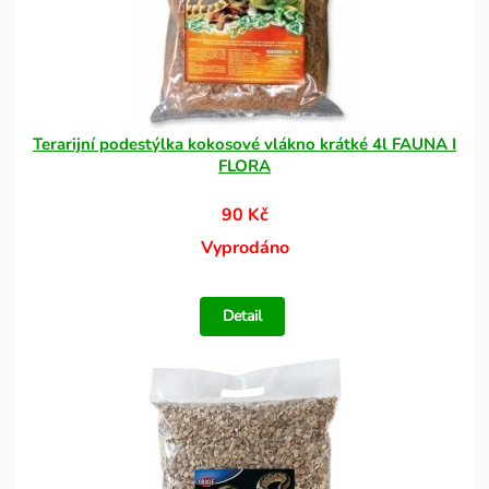
Terarijní podestýlka kokosové vlákno krátké 4l FAUNA I
FLORA
90 Kč
Vyprodáno
Detail