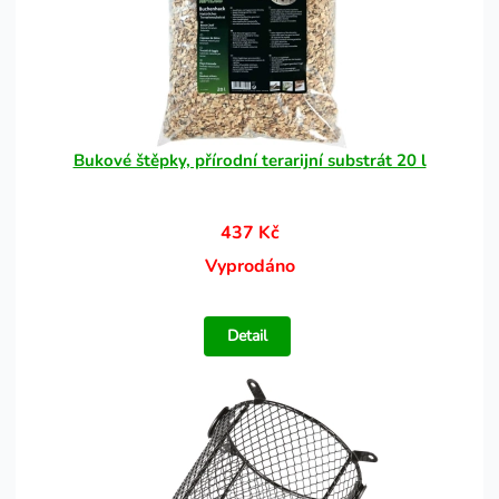
Bukové štěpky, přírodní terarijní substrát 20 l
437 Kč
Vyprodáno
Detail