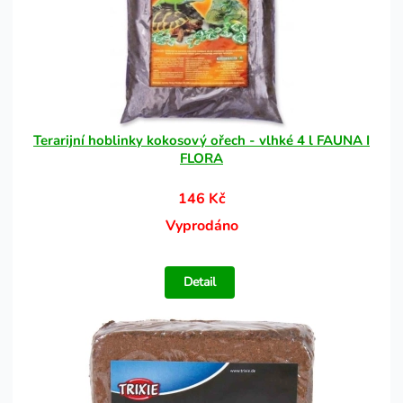
Terarijní hoblinky kokosový ořech - vlhké 4 l FAUNA I
FLORA
146 Kč
Vyprodáno
Detail