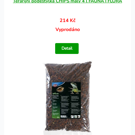
Terarijní podestýlka CHIPS malý 4 l FAUNA I FLORA
214 Kč
Vyprodáno
Detail