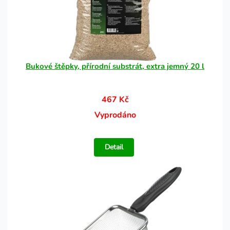
Bukové štěpky, přírodní substrát, extra jemný 20 l
467 Kč
Vyprodáno
Detail