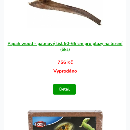
Papah wood - palmový list 50-65 cm pro plazy na lezení
(6ks)
756 Kč
Vyprodáno
Detail