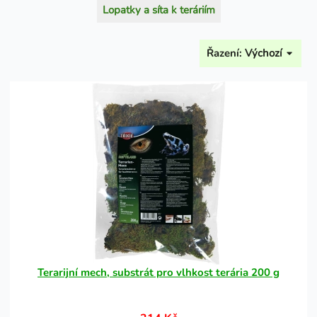
Lopatky a síta k teráriím
Řazení:
Výchozí
Terarijní mech, substrát pro vlhkost terária 200 g