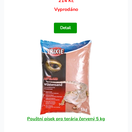
214 Kč
Vyprodáno
Detail
Pouštní písek pro terária červený 5 kg