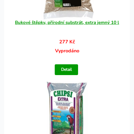
Bukové štěpky, přírodní substrát, extra jemný 10 l
277 Kč
Vyprodáno
Detail