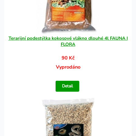
Terarijní podestýlka kokosové vlákno dlouhé 4l FAUNA I
FLORA
90 Kč
Vyprodáno
Detail