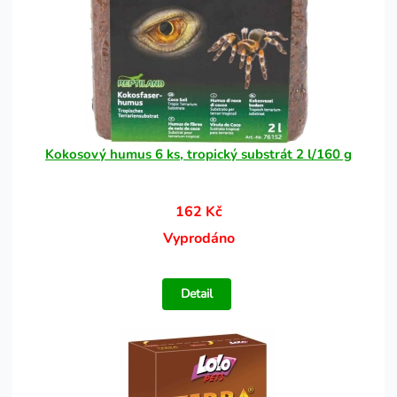
Kokosový humus 6 ks, tropický substrát 2 l/160 g
162 Kč
Vyprodáno
Detail