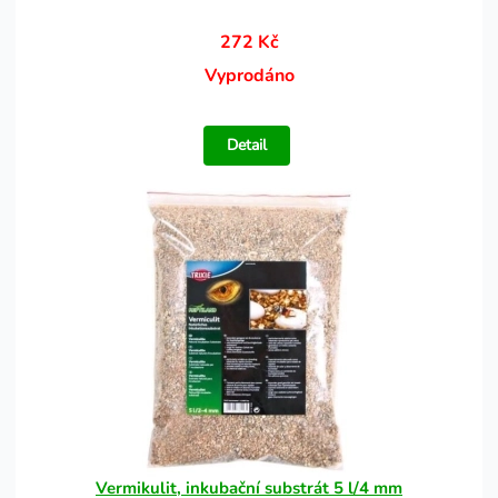
272 Kč
Vyprodáno
Detail
Vermikulit, inkubační substrát 5 l/4 mm