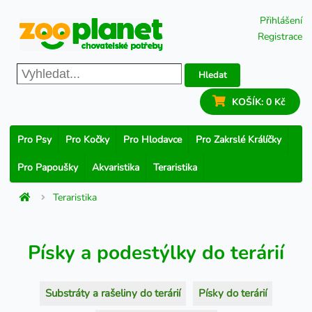
Přihlášení
Registrace
Hledat
KOŠÍK:
0 Kč
Pro Psy
Pro Kočky
Pro Hlodavce
Pro Zakrslé Králíčky
Pro Papoušky
Akvaristika
Teraristika
Teraristika
Písky a podestýlky do terárií
Substráty a rašeliny do terárií
Písky do terárií