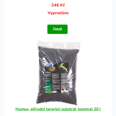
346 Kč
Vyprodáno
Detail
Humus, přírodní terarijní substrát (zemina) 20 l