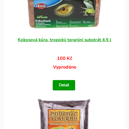
Kokosová kůra, tropický terarijní substrát 4,5 l
100 Kč
Vyprodáno
Detail