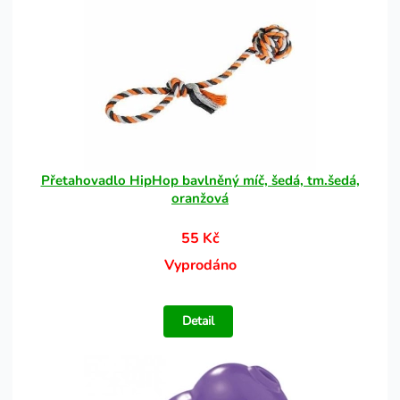
Přetahovadlo HipHop bavlněný míč, šedá, tm.šedá,
oranžová
55 Kč
Vyprodáno
Detail