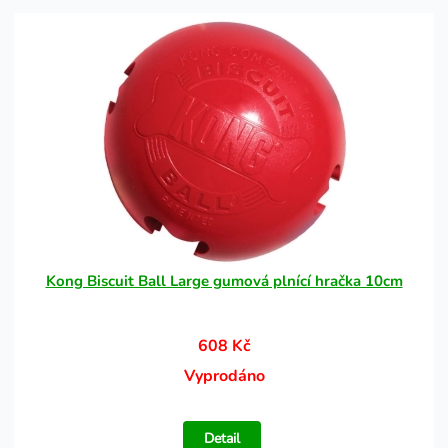
Kong Biscuit Ball Large gumová plnící hračka 10cm
608 Kč
Vyprodáno
Detail