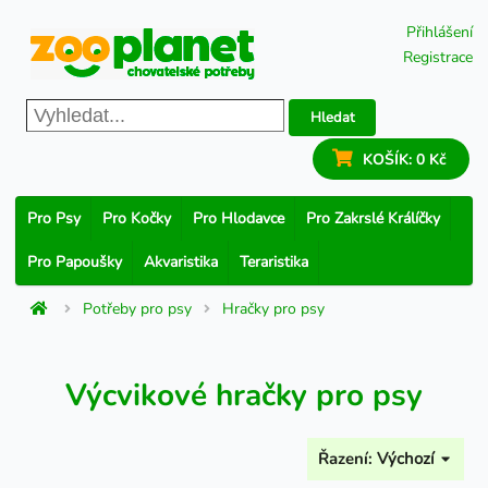
Přihlášení
Registrace
Hledat
KOŠÍK:
0 Kč
Pro Psy
Pro Kočky
Pro Hlodavce
Pro Zakrslé Králíčky
Pro Papoušky
Akvaristika
Teraristika
Potřeby pro psy
Hračky pro psy
Výcvikové hračky pro psy
Řazení:
Výchozí