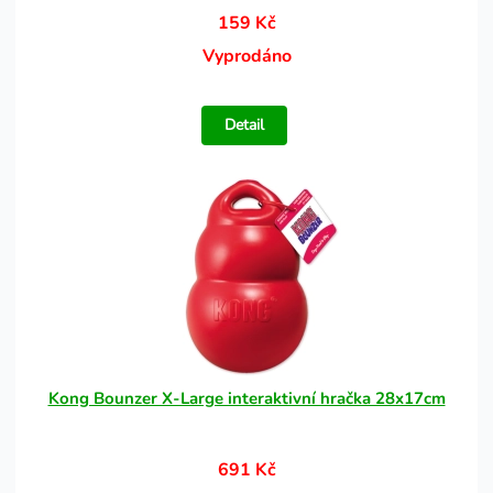
159 Kč
Vyprodáno
Detail
Kong Bounzer X-Large interaktivní hračka 28x17cm
691 Kč