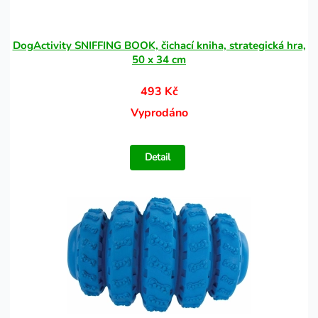
DogActivity SNIFFING BOOK, čichací kniha, strategická hra,
50 x 34 cm
493 Kč
Vyprodáno
Detail