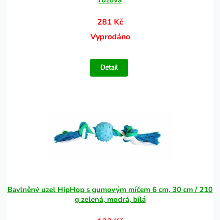
růžová
281 Kč
Vyprodáno
Detail
Bavlněný uzel HipHop s gumovým míčem 6 cm, 30 cm / 210
g zelená, modrá, bílá