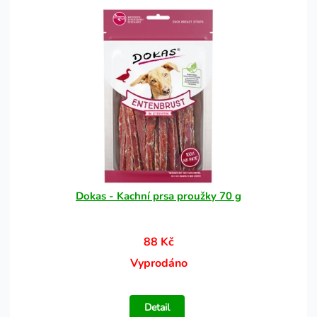
Dokas - Kachní prsa proužky 70 g
88 Kč
Vyprodáno
Detail