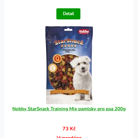
Detail
Nobby StarSnack Training Mix pamlsky pro psa 200g
73 Kč