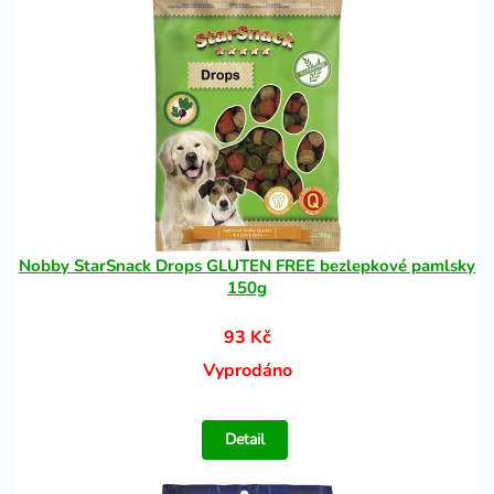
Nobby StarSnack Drops GLUTEN FREE bezlepkové pamlsky
150g
93 Kč
Vyprodáno
Detail