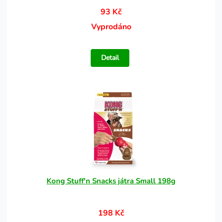
93 Kč
Vyprodáno
Detail
Kong Stuff'n Snacks játra Small 198g
198 Kč