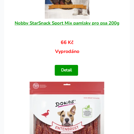
Nobby StarSnack Sport Mix pamlsky pro psa 200g
66 Kč
Vyprodáno
Detail