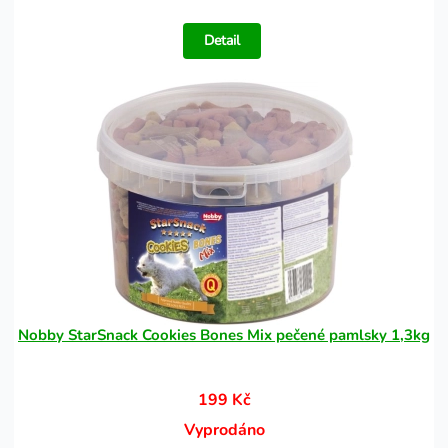
Detail
Nobby StarSnack Cookies Bones Mix pečené pamlsky 1,3kg
199 Kč
Vyprodáno