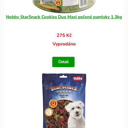
Nobby StarSnack Cookies Duo Maxi pečené pamlsky 1,3kg
275 Kč
Vyprodáno
Detail