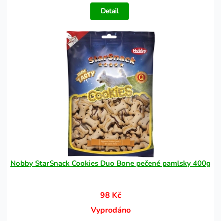
Detail
Nobby StarSnack Cookies Duo Bone pečené pamlsky 400g
98 Kč
Vyprodáno