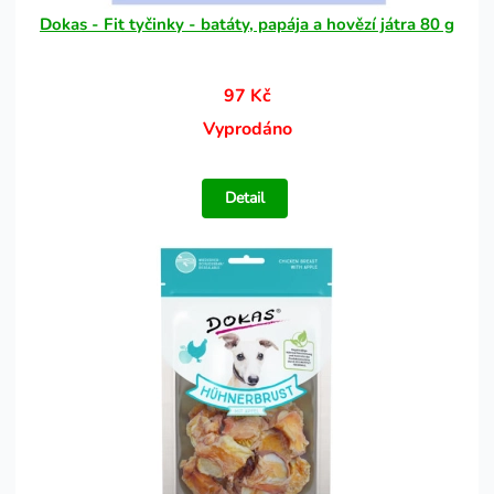
Dokas - Fit tyčinky - batáty, papája a hovězí játra 80 g
97 Kč
Vyprodáno
Detail