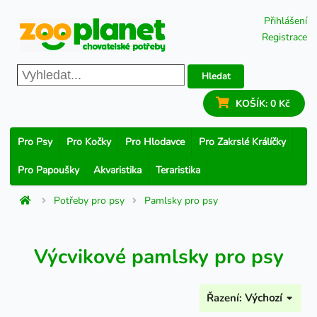
Přihlášení
Registrace
Hledat
KOŠÍK:
0 Kč
Pro Psy
Pro Kočky
Pro Hlodavce
Pro Zakrslé Králíčky
Pro Papoušky
Akvaristika
Teraristika
Potřeby pro psy
Pamlsky pro psy
Výcvikové pamlsky pro psy
Řazení:
Výchozí