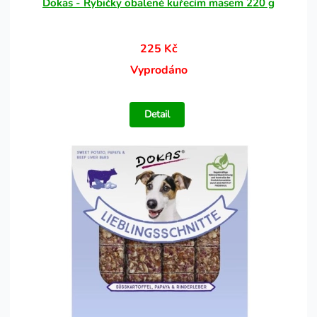
Dokas - Rybičky obalené kuřecím masem 220 g
225 Kč
Vyprodáno
Detail