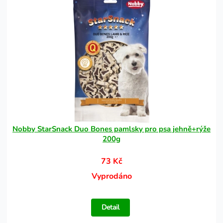
Nobby StarSnack Duo Bones pamlsky pro psa jehně+rýže
200g
73 Kč
Vyprodáno
Detail