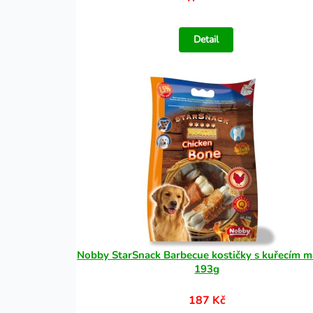
Detail
Nobby StarSnack Barbecue kostičky s kuřecím 
193g
187 Kč