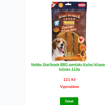
Nobby StarSnack BBQ pamlsky Kuřecí křupa
tyčinky 113g
121 Kč
Vyprodáno
Detail