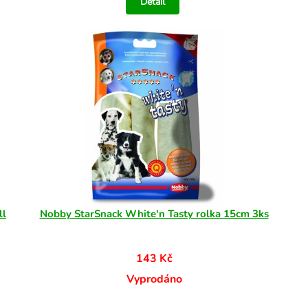
Detail
ll
Nobby StarSnack White'n Tasty rolka 15cm 3ks
143 Kč
Vyprodáno