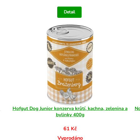
Detail
)
Hofgut Dog Junior konzerva krůtí, kachna, zelenina a
No
bylinky 400g
61 Kč
Vyprodáno