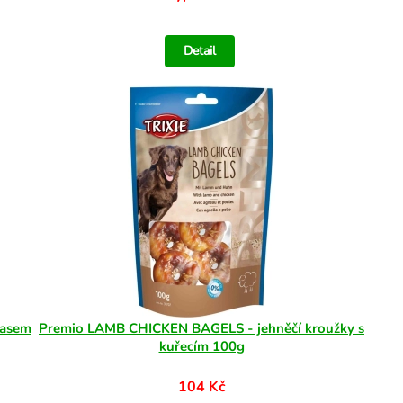
Detail
masem
Premio LAMB CHICKEN BAGELS - jehněčí kroužky s
kuřecím 100g
104 Kč