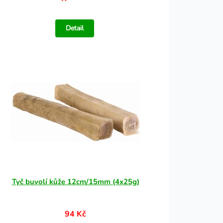
Detail
Tyč buvolí kůže 12cm/15mm (4x25g)
94 Kč