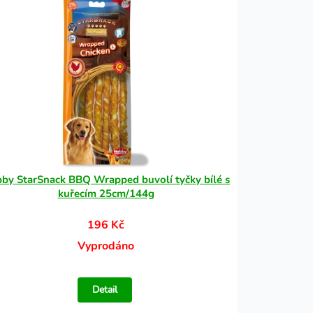
by StarSnack BBQ Wrapped buvolí tyčky bílé s
kuřecím 25cm/144g
196 Kč
Vyprodáno
Detail