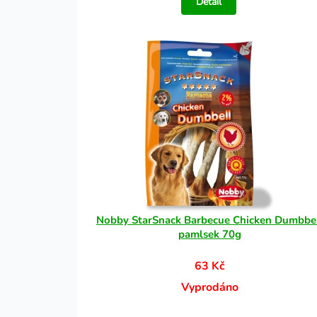
Detail
Nobby StarSnack Barbecue Chicken Dumbbe
pamlsek 70g
63 Kč
Vyprodáno