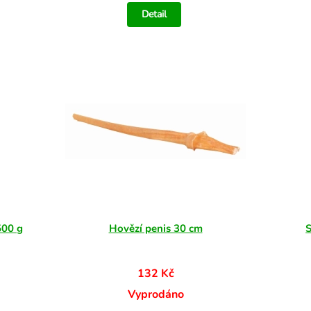
Detail
500 g
Hovězí penis 30 cm
132 Kč
Vyprodáno