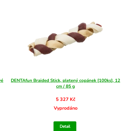
vé
DENTAfun Braided Stick, pletený copánek [100ks], 12
cm / 85 g
5 327 Kč
Vyprodáno
Detail