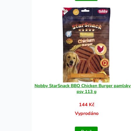
Nobby StarSnack BBQ Chicken Burger pamlsky
psy 113 g
144 Kč
Vyprodáno