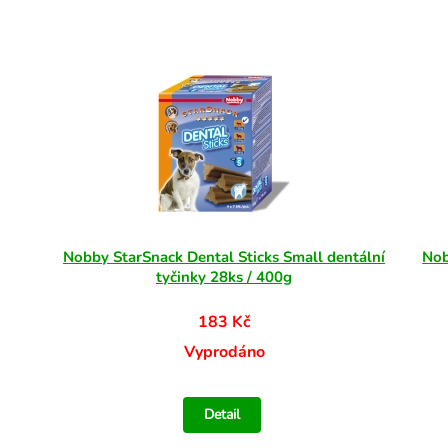
Nobby StarSnack Dental Sticks Small dentální
Nob
tyčinky 28ks / 400g
183 Kč
Vyprodáno
Detail