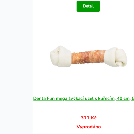
Detail
Denta Fun mega žvýkací uzel s kuřecím, 40 cm, 
311 Kč
Vyprodáno