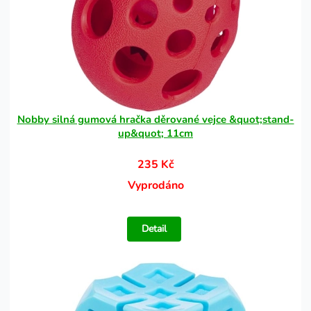
Nobby silná gumová hračka děrované vejce &quot;stand-
up&quot; 11cm
235 Kč
Vyprodáno
Detail