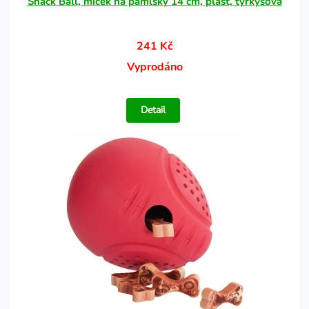
Snack Ball, míček na pamlsky 14 cm, plast, tyrkysová
241 Kč
Vyprodáno
Detail