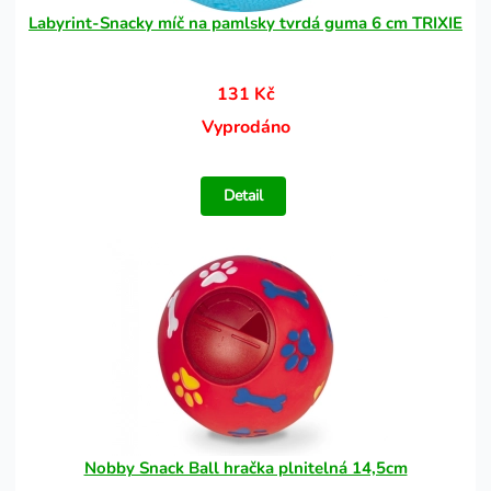
Labyrint-Snacky míč na pamlsky tvrdá guma 6 cm TRIXIE
131 Kč
Vyprodáno
Detail
Nobby Snack Ball hračka plnitelná 14,5cm