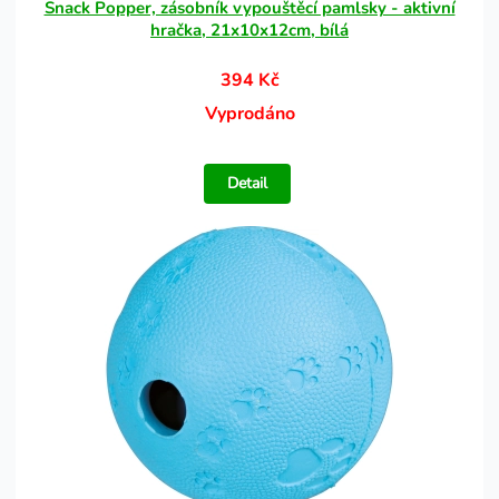
Snack Popper, zásobník vypouštěcí pamlsky - aktivní
hračka, 21x10x12cm, bílá
394 Kč
Vyprodáno
Detail