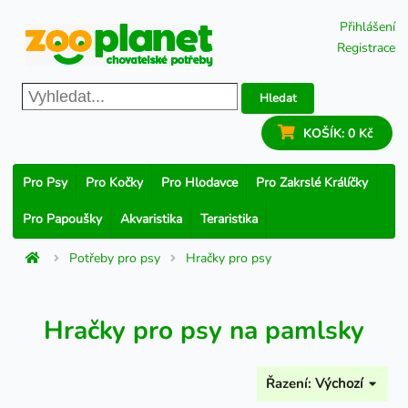
Přihlášení
Registrace
Hledat
KOŠÍK:
0 Kč
Pro Psy
Pro Kočky
Pro Hlodavce
Pro Zakrslé Králíčky
Pro Papoušky
Akvaristika
Teraristika
Potřeby pro psy
Hračky pro psy
Hračky pro psy na pamlsky
Řazení:
Výchozí