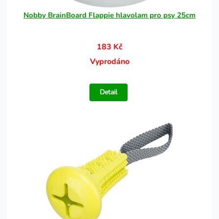
Nobby BrainBoard Flappie hlavolam pro psy 25cm
183 Kč
Vyprodáno
Detail