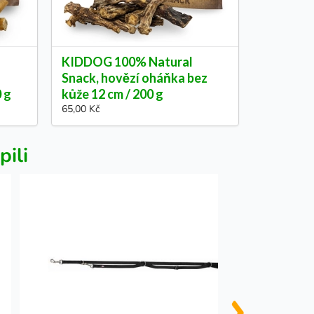
KIDDOG 100% Natural
Snack, hovězí oháňka bez
0 g
kůže 12 cm / 200 g
65,00 Kč
pili