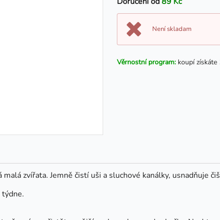
Doručení od
89 Kč
Není skladam
Věrnostní program:
koupí získáte
iná malá zvířata. Jemně čistí uši a sluchové kanálky, usnadňuje či
 týdne.