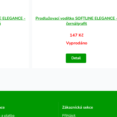
NE ELEGANCE -
Prodlužovací vodítko SOFTLINE ELEGANCE 
á
černá/grafit
147 Kč
Vyprodáno
Detail
ace
Zákaznícká sekce
 a platba
Přihlásit