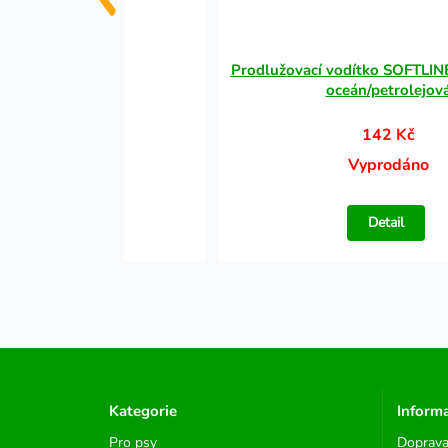
 PREMIUM - černý
Prodlužovací vodítko SOFTLI
oceán/petrolejov
77 Kč
142 Kč
Vyprodáno
Vyprodáno
Detail
Detail
Kategorie
Inform
Pro psy
Doprava