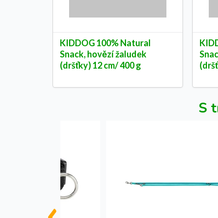
KIDDOG 100% Natural
KID
Snack, hovězí žaludek
Snac
(dršťky) 12 cm/ 400 g
(drš
S t