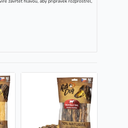
ře zavrtět hlavou, aby přípravek rozprostřel,