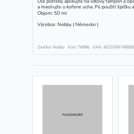
Dle potřeby aplikujte na vatový tampon a opa
a masírujte u kořene ucha. Po použití špičku a
Objem: 50 ml
Výrobce: Nobby ( Německo )
Značka: Nobby
Kód: 74886
EAN: 403376674886