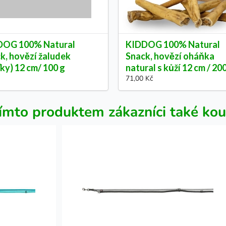
DOG 100% Natural
KIDDOG 100% Natural
k, hovězí žaludek
Snack, hovězí oháňka
ťky) 12 cm/ 100 g
natural s kůží 12 cm / 20
71,00 Kč
ímto produktem zákazníci také kou