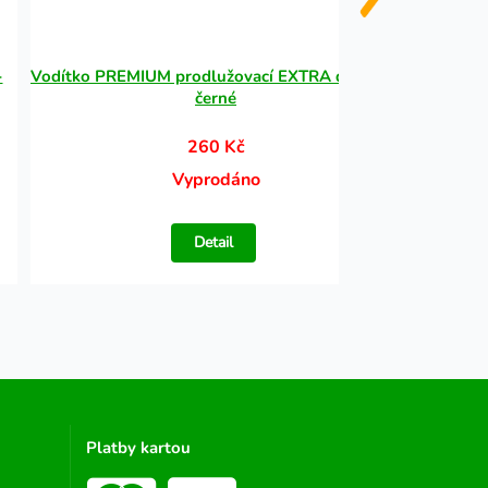
-
Vodítko PREMIUM prodlužovací EXTRA dlouhé -
R
černé
260 Kč
Vyprodáno
Detail
Platby kartou