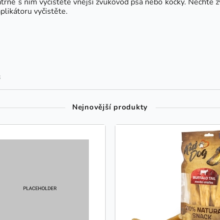
trně s ním vyčistěte vnější zvukovod psa nebo kočky. Nechte zví
plikátoru vyčistěte.
8
Nejnovější produkty