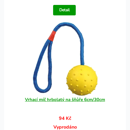
Detail
Vrhací míč hrbolatý na šňůře 6cm/30cm
94 Kč
Vyprodáno