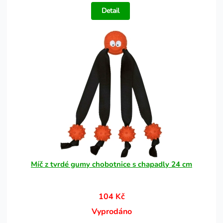
Detail
Míč z tvrdé gumy chobotnice s chapadly 24 cm
104 Kč
Vyprodáno