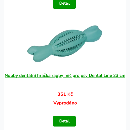
Detail
Nobby dentální hračka ragby míč pro psy Dental Line 23 cm
351 Kč
Vyprodáno
Detail