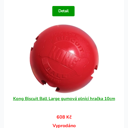
Detail
Kong Biscuit Ball Large gumová plnící hračka 10cm
608 Kč
Vyprodáno