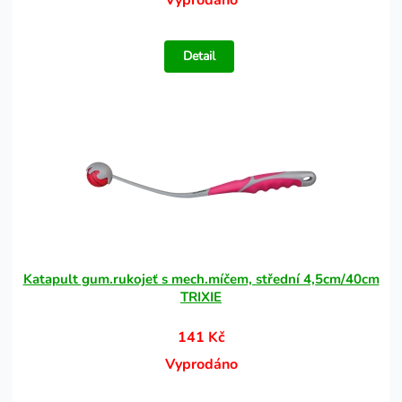
Vyprodáno
Detail
Katapult gum.rukojeť s mech.míčem, střední 4,5cm/40cm
TRIXIE
141 Kč
Vyprodáno