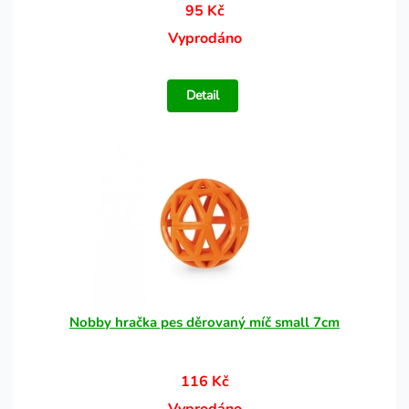
95 Kč
Vyprodáno
Detail
Nobby hračka pes děrovaný míč small 7cm
116 Kč