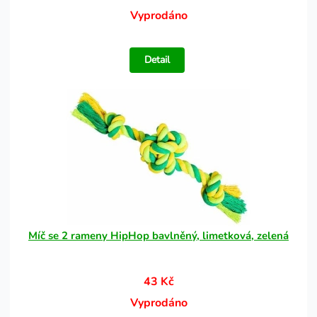
Vyprodáno
Detail
Míč se 2 rameny HipHop bavlněný, limetková, zelená
43 Kč
Vyprodáno