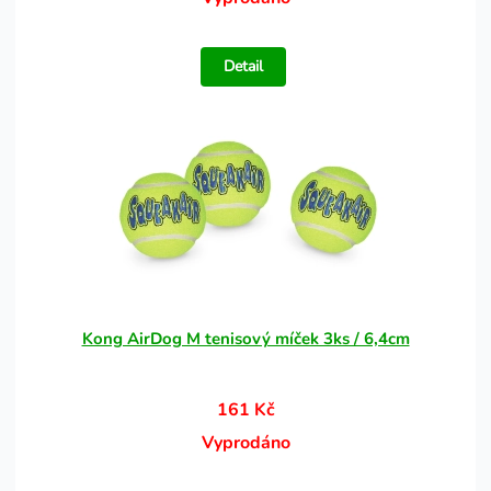
Detail
Kong AirDog M tenisový míček 3ks / 6,4cm
161 Kč
Vyprodáno