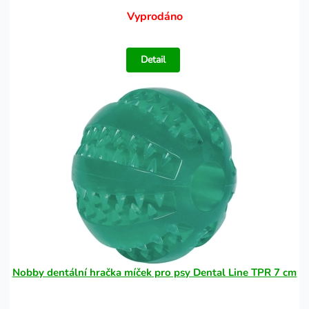
Vyprodáno
Detail
Nobby dentální hračka míček pro psy Dental Line TPR 7 cm