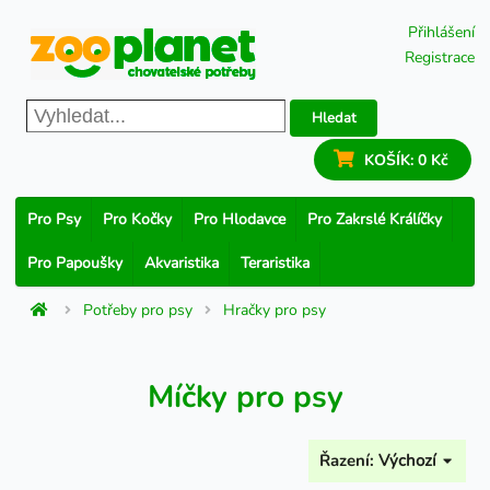
Přihlášení
Registrace
Hledat
KOŠÍK:
0 Kč
Pro Psy
Pro Kočky
Pro Hlodavce
Pro Zakrslé Králíčky
Pro Papoušky
Akvaristika
Teraristika
Potřeby pro psy
Hračky pro psy
Míčky pro psy
Řazení:
Výchozí