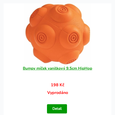
Bumpy míček vanilkový 9.5cm HipHop
198 Kč
Vyprodáno
Detail