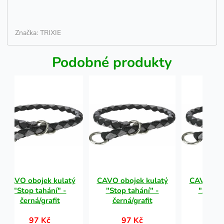
Značka: TRIXIE
Podobné produkty
CAVO obojek kulatý
CAVO obojek kulatý
CAVO obo
"Stop tahání" -
"Stop tahání" -
"Stop t
černá/grafit
černá/grafit
černá
97 Kč
97 Kč
97