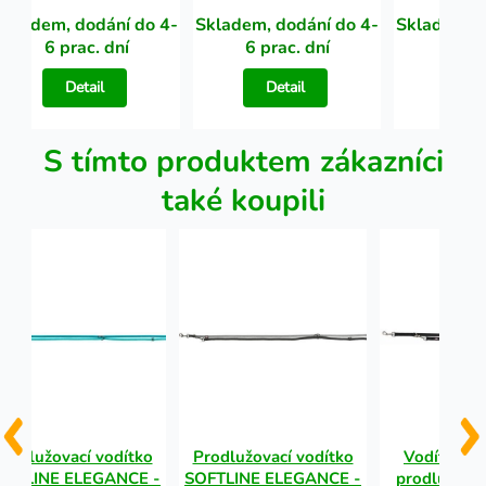
Skladem, dodání do 4-
Skladem, dodání do 4-
Skladem, d
6 prac. dní
6 prac. dní
6 pra
Detail
Detail
Det
S tímto produktem zákazníci
také koupili
rodlužovací vodítko
Prodlužovací vodítko
Vodítko 
OFTLINE ELEGANCE -
SOFTLINE ELEGANCE -
prodlužova