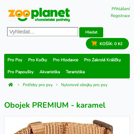
Přihlášení
Registrace
Hledat
KOŠÍK:
0 Kč
Pro Psy
Pro Kočky
Pro Hlodavce
Pro Zakrslé Králíčky
Pro Papoušky
Akvaristika
Teraristika
Potřeby pro psy
Nylonové obojky pro psy
Obojek PREMIUM - karamel