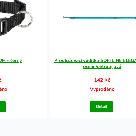
M - černý
Prodlužovací vodítko SOFTLINE ELEG
oceán/petrolejová
č
142 Kč
áno
Vyprodáno
Detail