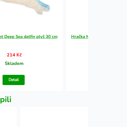
t Deep Sea delfín plyš 30 cm
Hračka Multipet Deep Sea de
214 Kč
214 Kč
Skladem
Skladem
Detail
Detail
pili