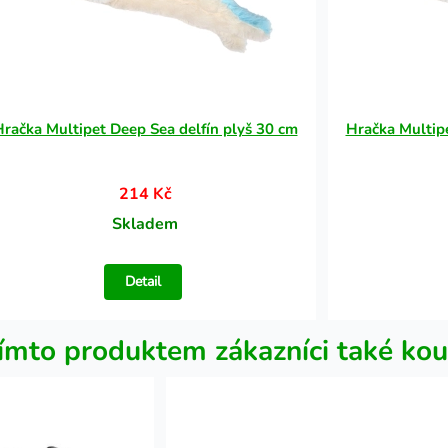
račka Multipet Deep Sea delfín plyš 30 cm
Hračka Multipe
214 Kč
Skladem
Detail
ímto produktem zákazníci také kou