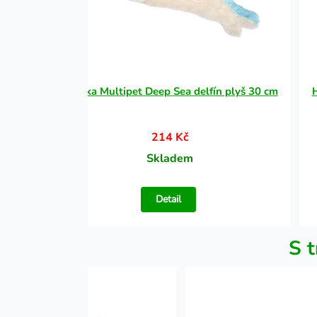
 30 cm
Hračka Multipet Deep Sea delfín plyš 30 cm
H
214 Kč
Skladem
Detail
S t