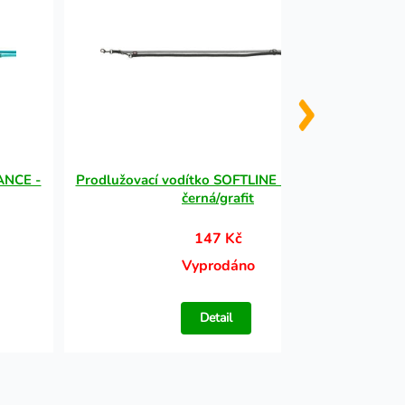
ANCE -
Prodlužovací vodítko SOFTLINE ELEGANCE -
Vod
černá/grafit
147 Kč
Vyprodáno
Detail