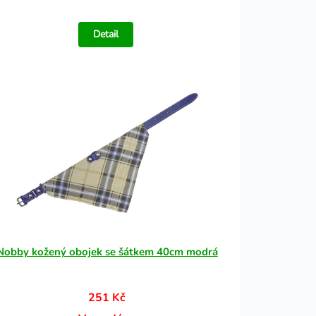
Detail
Nobby kožený obojek se šátkem 40cm modrá
251 Kč