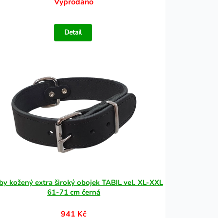
Vyprodáno
Detail
y kožený extra široký obojek TABIL vel. XL-XXL
61-71 cm černá
941 Kč