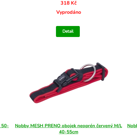
318 Kč
Vyprodáno
Detail
 50-
Nobby MESH PRENO obojek neoprén červený M/L
Nob
40-55cm