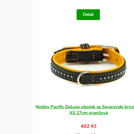
Detail
Nobby Pacific Deluxe obojek se Swarovski krys
XS 27cm oranžová
402 Kč