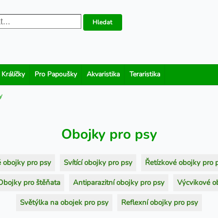
Hledat
 Králíčky
Pro Papoušky
Akvaristika
Teraristika
y
Obojky pro psy
 obojky pro psy
Svítící obojky pro psy
Řetízkové obojky pro 
Obojky pro štěňata
Antiparazitní obojky pro psy
Výcvikové o
Světýlka na obojek pro psy
Reflexní obojky pro psy