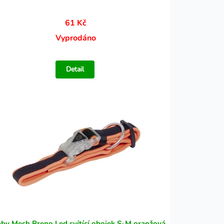
61 Kč
Vyprodáno
Detail
by Mesh Preno Led svítící obojek S-M oranžová