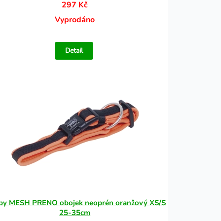
297 Kč
Vyprodáno
Detail
by MESH PRENO obojek neoprén oranžový XS/S
25-35cm