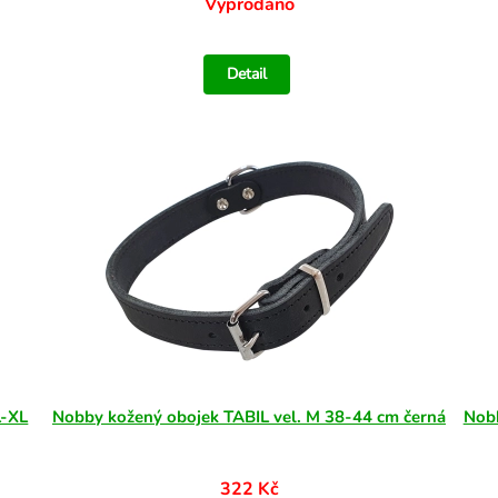
Vyprodáno
Detail
L-XL
Nobby kožený obojek TABIL vel. M 38-44 cm černá
Nobb
322 Kč