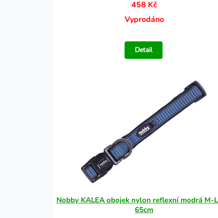
458 Kč
Vyprodáno
Detail
Nobby KALEA obojek nylon reflexní modrá M-L
65cm