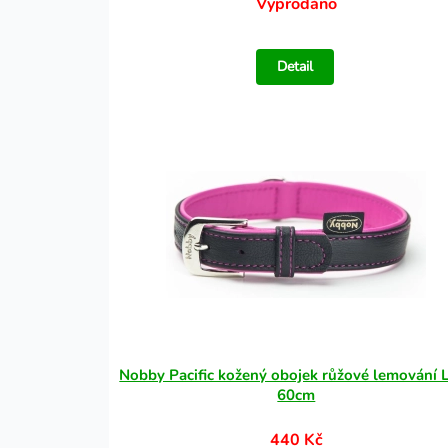
Vyprodáno
Detail
Nobby Pacific kožený obojek růžové lemování 
60cm
440 Kč