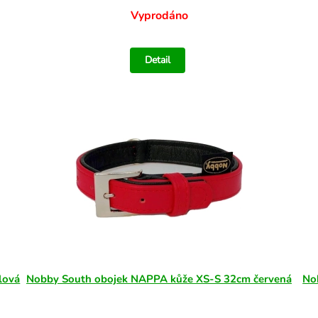
Vyprodáno
Detail
lová
Nobby South obojek NAPPA kůže XS-S 32cm červená
No