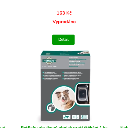
163 Kč
Vyprodáno
Detail
ový
PetSafe výcvikový obojek proti štěkání 1 ks
Nob