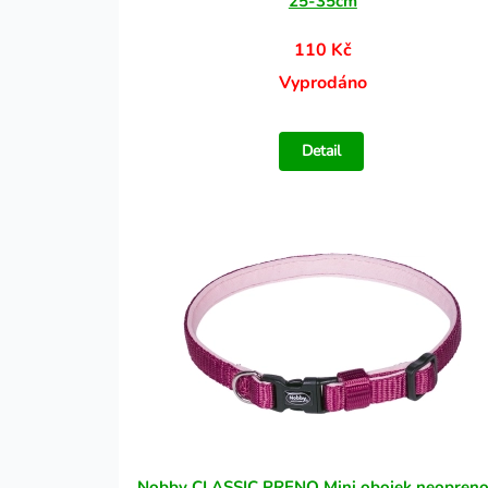
25-35cm
110 Kč
Vyprodáno
Detail
Nobby CLASSIC PRENO Mini obojek neopren