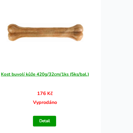
Kost buvolí kůže 420g/32cm/1ks (5ks/bal.)
176 Kč
Vyprodáno
Detail