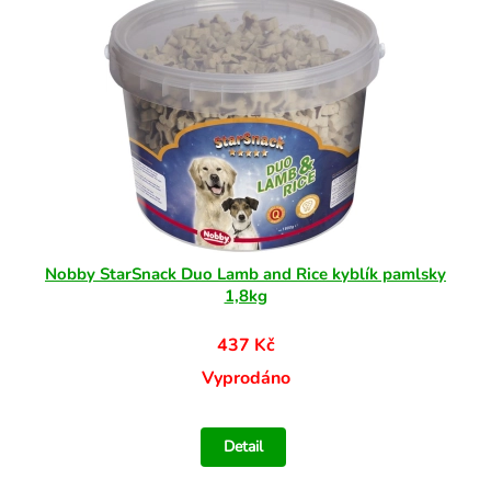
Nobby StarSnack Duo Lamb and Rice kyblík pamlsky
1,8kg
437 Kč
Vyprodáno
Detail