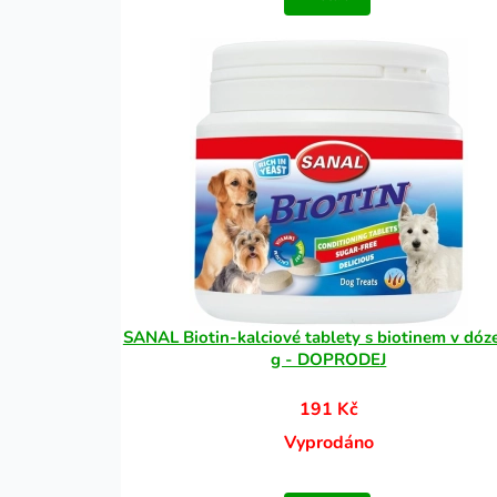
SANAL Biotin-kalciové tablety s biotinem v dóz
g - DOPRODEJ
191 Kč
Vyprodáno