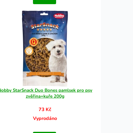
Nobby StarSnack Duo Bones pamlsek pro psy
zvěřina+kuře 200g
73 Kč
Vyprodáno