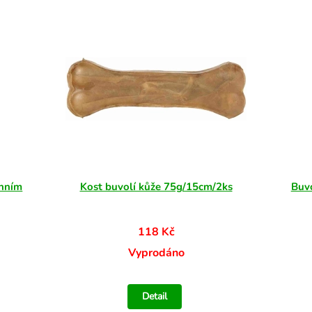
chním
Kost buvolí kůže 75g/15cm/2ks
Buvo
118 Kč
Vyprodáno
Detail