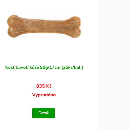
Kost buvolí kůže 90g/17cm [25ks/bal.]
835 Kč
Vyprodáno
Detail