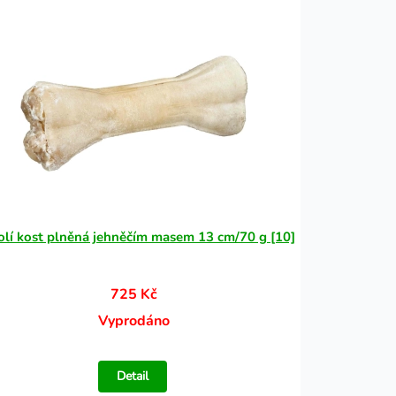
lí kost plněná jehněčím masem 13 cm/70 g [10]
725 Kč
Vyprodáno
Detail