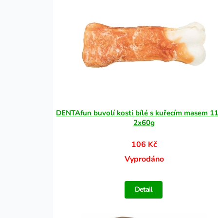
DENTAfun buvolí kosti bílé s kuřecím masem 11
2x60g
106 Kč
Vyprodáno
Detail