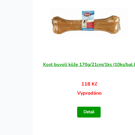
Kost buvolí kůže 170g/21cm/1ks (10ks/bal.
118 Kč
Vyprodáno
Detail