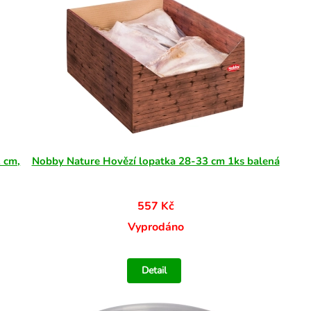
 cm,
Nobby Nature Hovězí lopatka 28-33 cm 1ks balená
557 Kč
Vyprodáno
Detail