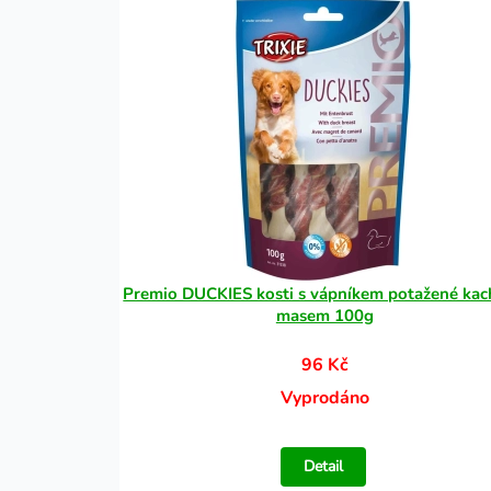
Premio DUCKIES kosti s vápníkem potažené ka
masem 100g
96 Kč
Vyprodáno
Detail