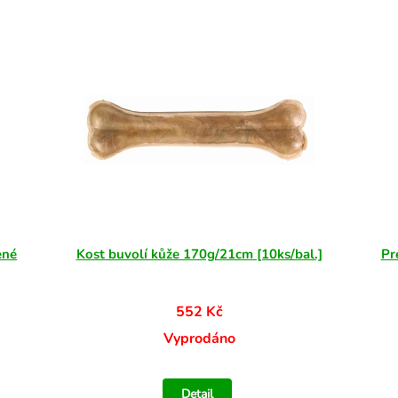
ené
Kost buvolí kůže 170g/21cm [10ks/bal.]
Pr
552 Kč
Vyprodáno
Detail