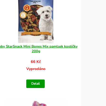
by StarSnack Mini Bones Mix pamlsek kostičky
200g
66 Kč
Vyprodáno
Detail