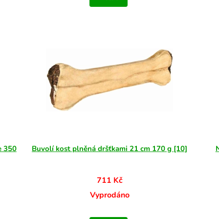
e 350
Buvolí kost plněná dršťkami 21 cm 170 g [10]
711 Kč
Vyprodáno