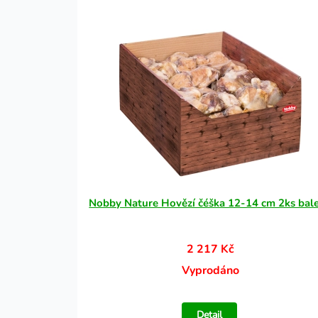
Nobby Nature Hovězí čéška 12-14 cm 2ks bal
2 217 Kč
Vyprodáno
Detail