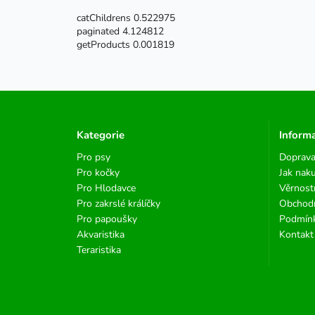
catChildrens 0.522975
paginated 4.124812
getProducts 0.001819
Kategorie
Inform
Pro psy
Doprava
Pro kočky
Jak nak
Pro Hlodavce
Věrnost
Pro zakrslé králíčky
Obchod
Pro papoušky
Podmínk
Akvaristika
Kontakt
Teraristika