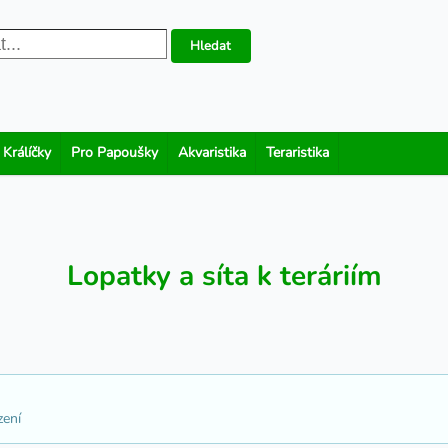
Hledat
 Králíčky
Pro Papoušky
Akvaristika
Teraristika
Lopatky a síta k teráriím
zení