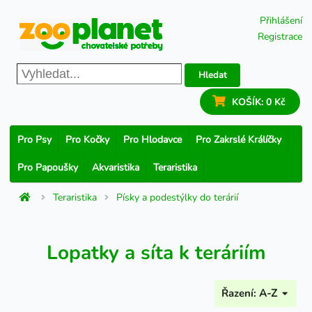
Přihlášení
Registrace
Hledat
KOŠÍK:
0 Kč
Pro Psy
Pro Kočky
Pro Hlodavce
Pro Zakrslé Králíčky
Pro Papoušky
Akvaristika
Teraristika
Teraristika
Písky a podestýlky do terárií
Lopatky a síta k teráriím
Řazení:
A-Z