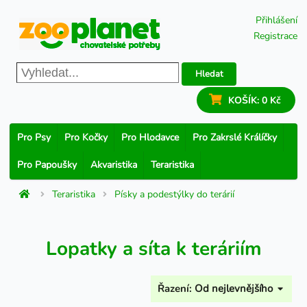
Přihlášení
Registrace
Hledat
KOŠÍK:
0 Kč
Pro Psy
Pro Kočky
Pro Hlodavce
Pro Zakrslé Králíčky
Pro Papoušky
Akvaristika
Teraristika
Teraristika
Písky a podestýlky do terárií
Lopatky a síta k teráriím
Řazení:
Od nejlevnějšího