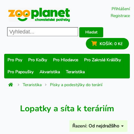
Přihlášení
Registrace
Hledat
KOŠÍK:
0 Kč
Pro Psy
Pro Kočky
Pro Hlodavce
Pro Zakrslé Králíčky
Pro Papoušky
Akvaristika
Teraristika
Teraristika
Písky a podestýlky do terárií
Lopatky a síta k teráriím
Řazení:
Od nejdražšího