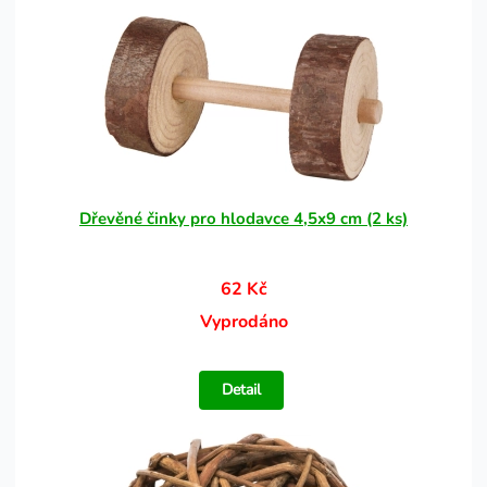
Dřevěné činky pro hlodavce 4,5x9 cm (2 ks)
62 Kč
Vyprodáno
Detail