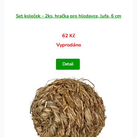
Set koleček - 2ks, hračka pro hlodavce, lufa, 6 cm
62 Kč
Vyprodáno
Detail