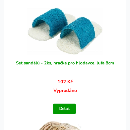
Set sandálů - 2ks, hračka pro hlodavce. lufa 8cm
102 Kč
Vyprodáno
Detail