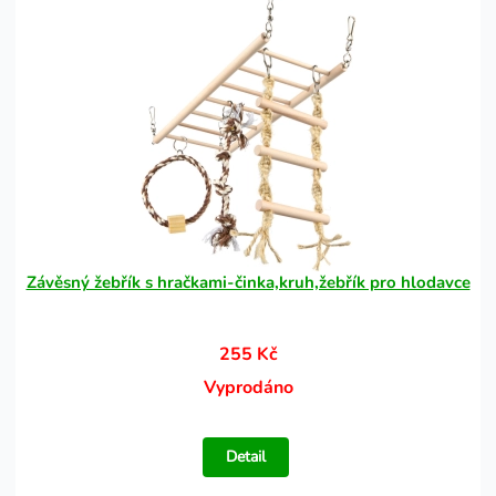
Závěsný žebřík s hračkami-činka,kruh,žebřík pro hlodavce
255 Kč
Vyprodáno
Detail