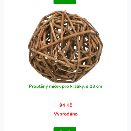
Proutěný míček pro králíky, ø 13 cm
94 Kč
Vyprodáno