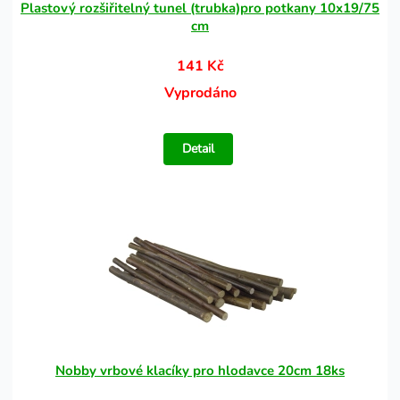
Plastový rozšiřitelný tunel (trubka)pro potkany 10x19/75
cm
141 Kč
Vyprodáno
Detail
Nobby vrbové klacíky pro hlodavce 20cm 18ks