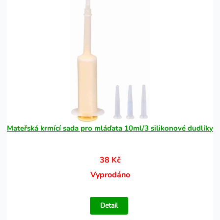
Mateřská krmící sada pro mláďata 10ml/3 silikonové dudlíky
38 Kč
Vyprodáno
Detail