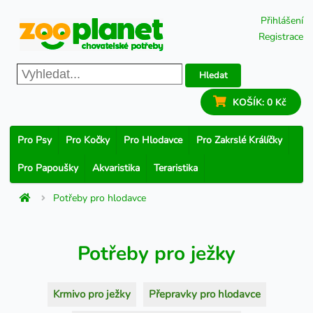
Přihlášení
Registrace
Hledat
KOŠÍK:
0 Kč
Pro Psy
Pro Kočky
Pro Hlodavce
Pro Zakrslé Králíčky
Pro Papoušky
Akvaristika
Teraristika
Potřeby pro hlodavce
Potřeby pro ježky
Krmivo pro ježky
Přepravky pro hlodavce