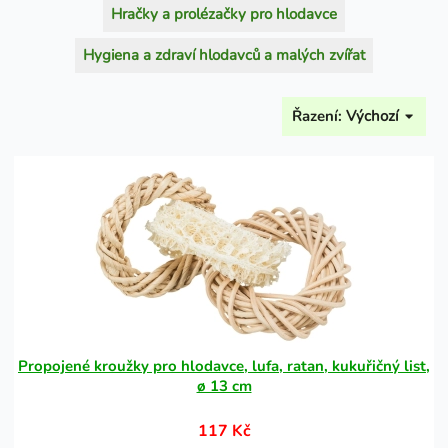
Hračky a prolézačky pro hlodavce
Hygiena a zdraví hlodavců a malých zvířat
Řazení:
Výchozí
Propojené kroužky pro hlodavce, lufa, ratan, kukuřičný list,
ø 13 cm
117 Kč