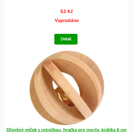
53 Kč
Vyprodáno
Detail
Dřevěný míček s rolničkou, hračka pro morče, králíka 6 cm